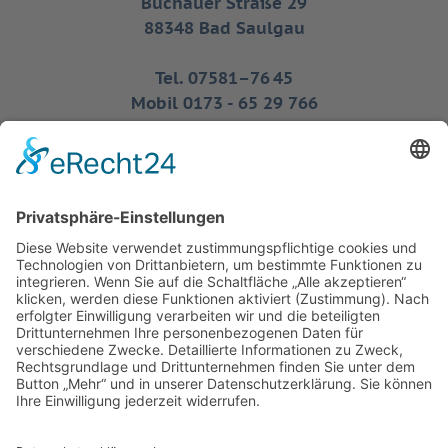
Buchauer Straße 29
88348 Bad Saulgau
Tel. 07581–76 45
Mobil 0173 - 65 29 766
Fax 07581 - 51 589
info@friedmann-bestattungen.de
Hindenburgstr. 47
88499 Riedlingen
Tel. 07371 - 90 96 56
Mobil 0173 - 65 29 766
Kontakt
Impressum