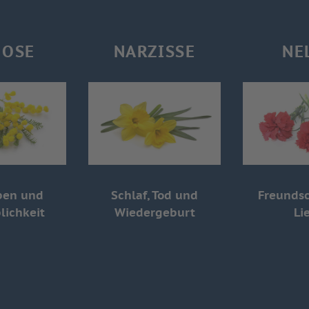
OSE
NARZISSE
NE
ben und
Schlaf, Tod und
Freundsc
lichkeit
Wiedergeburt
Li