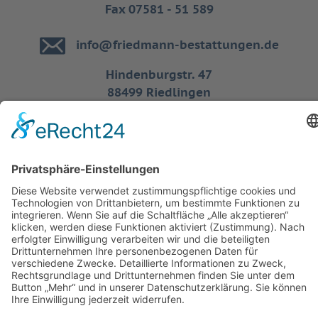
Fax 07581 - 51 589
info@friedmann-bestattungen.de
Hindenburgstr. 47
88499 Riedlingen
Tel. 07371 - 90 96 56
Mobil 0173 - 65 29 766
Kontakt
Impressum
Datenschutz
Anfahrt