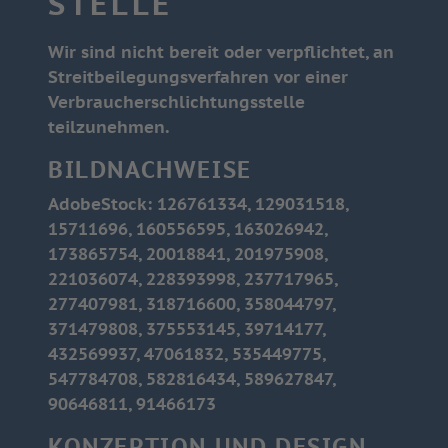
STELLE
Wir sind nicht bereit oder verpflichtet, an
Streitbeilegungsverfahren vor einer
Verbraucherschlichtungsstelle
teilzunehmen.
BILDNACHWEISE
AdobeStock: 126761334, 129031518,
15711696, 160556595, 163026942,
173865754, 20018841, 201975908,
221036074, 228393998, 237717965,
277407981, 318716600, 358044797,
371479808, 375553145, 39714177,
432569937, 47061832, 535449775,
547784708, 582816434, 589627847,
90646811, 91466173
KONZEPTION UND DESIGN